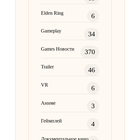
Elden Ring
6
Gameplay
34
Games Новости
370
Trailer
46
VR
6
Аниме
3
Геймплей
4
Документальное кино