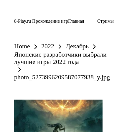
Skip
8-Play.ru Прохождение игр
Главная
Стримы
to
content
Home
2022
Декабрь
Японские разработчики выбрали
лучшие игры 2022 года
photo_5273996209587077938_y.jpg