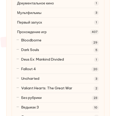
Документальное кино
1
Мультфильмы
3
Первый запуск
1
Прохождение игр
407
Bloodborne
29
Dark Souls
5
Deus Ex: Mankind Divided
1
Fallout 4
20
Uncharted
3
Valiant Hearts: The Great War
2
Без рубрики
23
Ведьмак 3
10