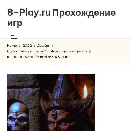
8-Play.ru Прохождение
Skip
to
игр
content
Home
2022
Декабрь
Как бы выглядел фильм Diablo по версии нейросети
photo_5282762031679783578_y.jpg