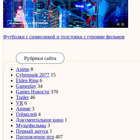
Футболки с символикой и толстовки с героями фильмов
Рубрики сайта
Anime
8
Cyberpunk 2077
15
Elden Ring
6
Gameplay
34
Games Новости
370
Trailer
46
VR
6
Аниме
3
Геймплей
4
Документальное кино
1
Мультфильмы
3
Первый запуск
1
Прохождение игр
407