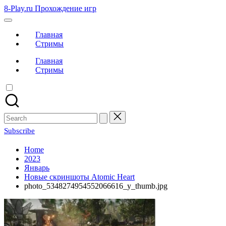
Skip
8-Play.ru Прохождение игр
to
content
Главная
Стримы
Главная
Стримы
Search
for:
Subscribe
Home
2023
Январь
Новые скриншоты Atomic Heart
photo_5348274954552066616_y_thumb.jpg